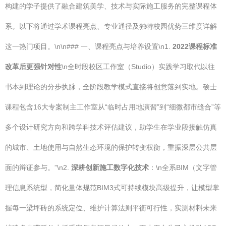
构建的学子提供了融合建筑美学、技术与实际施工服务的完整课程体
系。以下将通过学术课程亮点、专业通径及独特校园优势三维度详解
这一热门项目。\n\n### 一、课程亮点与培养设置\n1.
2022课程标准
改革后更强针对性
\n全时段校区工作室（Studio）实践学习取代以往
书本到理论的分步执脉，全阶段教学模式直接将创意落到实地。硕士
课程包含16大专案制主工作室从“临时占用地演習”到“细微都市缝合”等
多个设计研究方向和跨学科技术评估建议，助学生在学业段接触仿真
的城市、土地使用与自然生态环境的保护转变权衡，重振深层公共层
面的辩证参与。”\n2.
深耕创新施工数字化技术
：\n全系BIM（文字管
理信息系统型，简化量体规范BIM3式可持续模块高级提升，让模型掌
握每一梁坪砖的系统定位、维护计算法则平衡可行性，实测材料未来