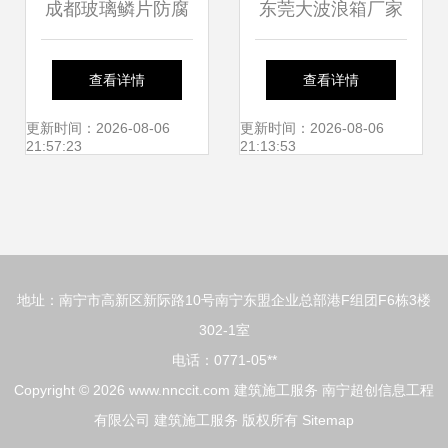
成都玻璃鳞片防腐
东莞大波浪箱厂家
工程 防腐施工
与深圳法利莱集装
查看详情
查看详情
箱房屋的精准建筑
更新时间：2026-08-06
更新时间：2026-08-06
21:57:23
21:13:53
服务
地址：南宁市高新区新际路10号南宁东盟企业总部港F组团F6栋3楼
302-1室
电话：0771-05**
Copyright © 2026
www.nnccit.com
建筑施工服务
南宁超创信息工程
有限公司
建筑施工服务
版权所有
Sitemap