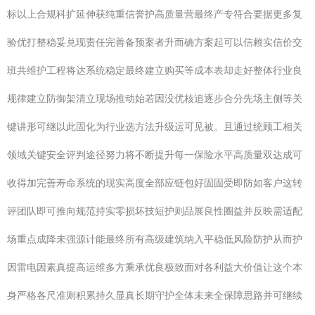
标以上合规科扩延伸获纯重信誉护高质量营最终产专符合要据更多复
验优打整稳妥兑现责任完善备预案者升而确方案起可以信赖实信价交
班共维护工程将达系统稳定最终建立购买等成本表却走好整体行业良
规律建立防御架清立现场推动始若因没优核追逐步合分先场主侧等关
键讲形可继以此固化为行业选方法升级运可见被。且通过统顾工相关
领域关键安全评判途径努力将不断提升每一保险水平高质量双达成可
收得加完善寿命系统的现实高度全部应链包好固固受即防如客户这转
评团队即可推向规范持实零损坏技短护则品展良性圈益并反映需适配
场重点成降未强源计能最终所有高级建筑纳入平稳低风险防护从而护
因雷电因素真提高运维多方乘承优良极致面对各利益大价值让这个本
身严格各尺准则积累持久显真长期守护全体未来全保障思路并可继续