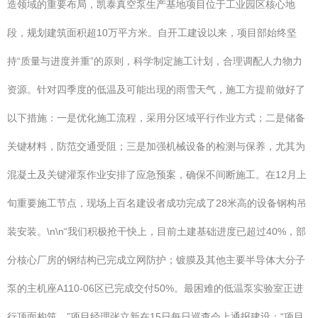
造领域的重要布局，凯泰真空泵生产基地项目位于工业园区核心地
段，规划建筑面积超10万平方米。自开工建设以来，项目部始终坚
持“质量与进度并重”的原则，科学制定施工计划，合理调配人力物力
资源。针对四季度的低温及可能出现的雨雪天气，施工方提前做好了
以下措施：一是优化施工流程，采用分区域平行作业方式；二是储备
关键材料，防范交通受阻；三是加强机械设备的检测与保养，尤其为
混凝土及关键灌泵作业安排了应急预案，确保不间断施工。在12月上
旬重要施工节点，现场上百名建设者成功完成了28米高的设备钢构吊
装安装。\n\n“我们积极抢干快上，目前土建基础进度已超过40%，部
分核心厂房的钢结构已完成立网防护；镀膜及其他主要半导体大分子
泵的主机座A110-06区已完成交付50%。最困难的低温泵实验室正进
行顶面构筑。”项目经理张立新在15日每日巡查会上通报建设：“项目