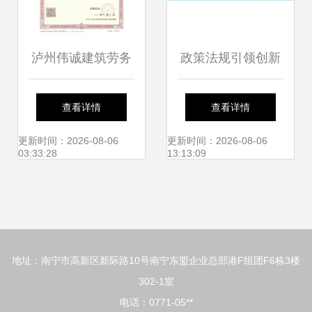
泸州伟诚建筑劳务
政策法规引领创新
匠心筑梦，易施易
市监督总站推广智
查看详情
查看详情
工的专业建筑施工
慧工地技术，打造
更新时间：2026-08-06
更新时间：2026-08-06
03:33:28
13:13:09
服务商
精品轨道交通工程
地址：南宁市高新区新际路10号南宁东盟企业总部港F组团F6栋3楼
302-1室
电话：0771-05**